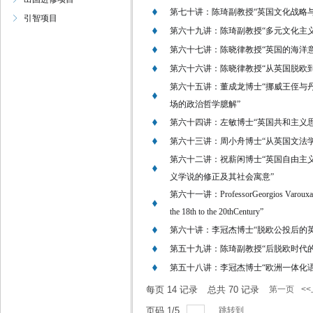
第七十讲：陈琦副教授“英国文化战略
引智项目
第六十九讲：陈琦副教授“多元文化主
第六十七讲：陈晓律教授“英国的海洋
第六十六讲：陈晓律教授“从英国脱欧
第六十五讲：董成龙博士“挪威王侄与
场的政治哲学臆解”
第六十四讲：左敏博士“英国共和主义
第六十三讲：周小舟博士“从英国文法
第六十二讲：祝薪闲博士“英国自由主
义学说的修正及其社会寓意”
第六十一讲：ProfessorGeorgios Varouxakis“Th
the 18th to the 20thCentury”
第六十讲：李冠杰博士“脱欧公投后的
第五十九讲：陈琦副教授“后脱欧时代
第五十八讲：李冠杰博士“欧洲一体化
每页
14
记录
总共
70
记录
第一页
<
页码
1
/
5
跳转到